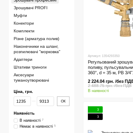
Зрошувачі професійні
Зрошувачі PROFI
Муфти
Конектори
Комплекти
Різне (арматура полив)
Наконечники на шланг,
розпилювачі "морковка"
Артикул: 1354293350
Адаптери
Регульований зрошув
Штативи триноги
поливу, пульсувальни
360°, d = 35 м, РВ 3/4
Аксесуари
(професійний)
туманоутворювачі
2 224.04 грн. /без ПД
2 488.75 грн. /без ПДВ
В наявності
Ціна, грн.
Від Ціна, грн.
До Ціна, грн.
ОК
3
Наявність
3
В наявності
7
Немає в наявності
5