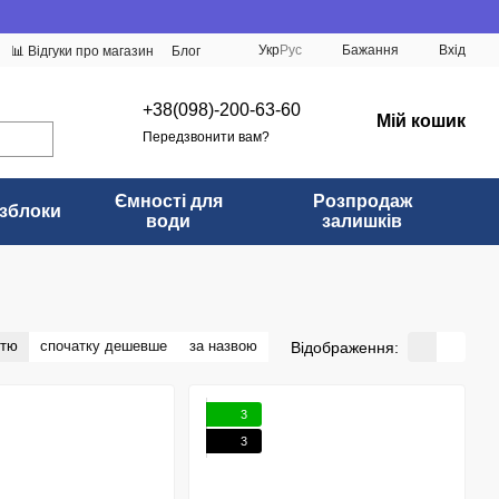
Укр
Рус
Бажання
Вхід
📊 Відгуки про магазин
Блог
+38(098)-200-63-60
Мій кошик
Передзвонити вам?
Ємності для
Розпродаж
зблоки
води
залишків
стю
спочатку дешевше
за назвою
Відображення:
3
3