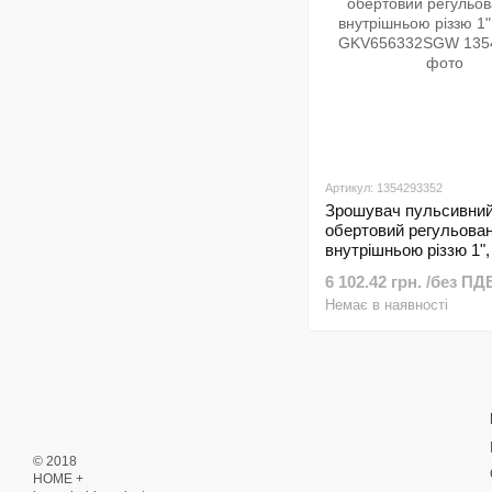
Артикул: 1354293352
Зрошувач пульсивни
обертовий регульован
внутрішньою різзю 1",
GKV656332SGW
6 102.42 грн. /без ПД
Немає в наявності
© 2018
HOME +