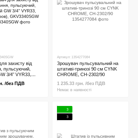
3340SGW
Артикул: 1354277084
ля захисту від
Зрошувач пульсувальний на
, пульсуючий,
штативі-тринозі 90 см CYNK
GW 3/4" VYR33,
CHROME, CH-2302/90
ов), GKV3340SGW
рн. /без ПДВ
1 235.33 грн. /без ПДВ
Немає в наявності
3
3