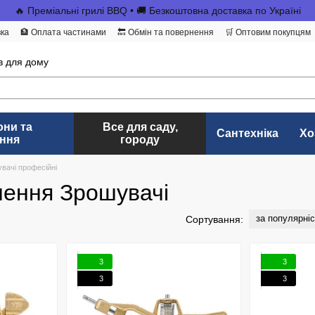
🔥 Преміальні грилі BBQ • 🚚 Безкоштовна доставка по Україні
вка
🏦 Оплата частинами
🔙 Обмін та повернення
🛒 Оптовим покупцям
в для дому
они та
Все для саду,
Сантехніка
Хо
ння
городу
вачі професійні
шення Зрошувачі
за популярні
Сортування:
3
3
3
3