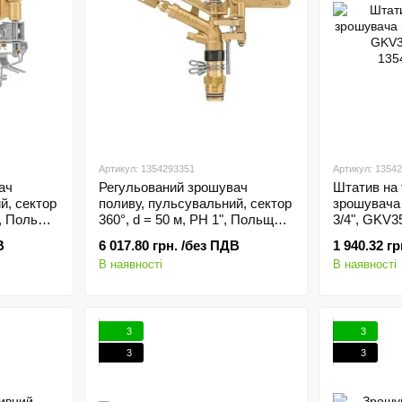
Артикул: 1354293351
Артикул: 1354
ач
Регульований зрошувач
Штатив на 
й, сектор
поливу, пульсувальний, сектор
зрошувача
", Польща
360°, d = 50 м, РН 1", Польща
3/4", GKV
(професійний)
В
6 017.80 грн. /без ПДВ
1 940.32 г
В наявності
В наявності
3
3
3
3