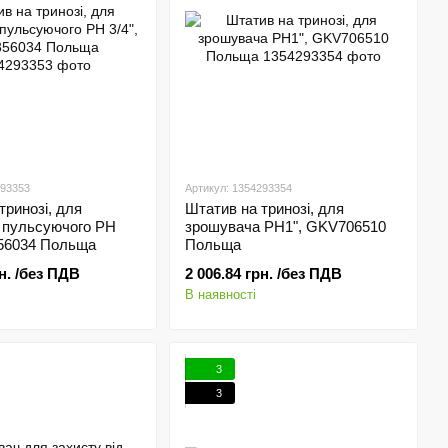
293353
Артикул: 1354293354
тринозі, для
Штатив на тринозі, для
 пульсуючого РН
зрошувача РН1", GKV706510
356034 Польща
Польща
рн. /без ПДВ
2 006.84 грн. /без ПДВ
В наявності
3
3