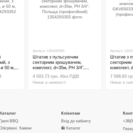
Артикул: 1354293355
Артикул: 1354
й
Штатив з пульсуючим
Штатив з 
ий, з
секторним зрошувачем,
секторним
 ø 50 м,
комплект, d=35м, РН 3/4",
комплект, 
Польща (професійний)
GKV65633
В
4 503.73 грн. /без ПДВ
7 598.83 г
(професійн
Немає в наявності
Немає в ная
Каталог
Клієнтам
Конт
Грилі-BBQ
Вхід до кабінету
+38(0
Обігрівачі. Каміни
🛍️ Каталог
Перед