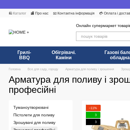
Перейти до основного контенту
🛍️ Каталог
🏬 Про нас
📧 Контактна інформація
💳 Оплата і доста
Бренди
Угода користувача
ПУБЛІЧНИЙ ДОГОВІР (ОФЕРТА)
Онлайн супермаркет товарі
Грилі-
Обігрівачі.
Газові бал
BBQ
Каміни
обладна
Головна
Все для саду, городу
Арматура для поливу і зрошення
Зрошу
Арматура для поливу і зро
професійні
Туманоутворювачі
−11%
Пістолети для поливу
3
3
Зрошувачі для поливу