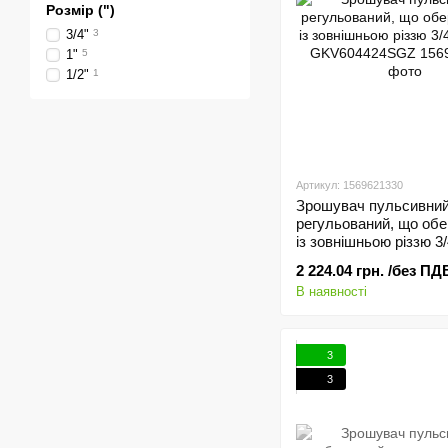
Розмір (")
3/4"
3
1"
5
1/2"
1
Артикул: 1569621330
Зрошувач пульсивни
регульований, що обе
із зовнішньою різзю 3/
м, GKV604424SGZ
2 224.04 грн. /без ПД
В наявності
3
3