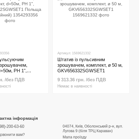
293356
Артикул: 1569621332
пульсуючим
Штатив із пульсивним
 зрошувачем,
зрошувачем, комплект, ø 50 м,
d=50м, РН 1",
GKV656332SGWSET1
2SGWSET1 Польща
рн. /без ПДВ
9 313.36 грн. /без ПДВ
ий)
вності
Немає в наявності
актна інформація
98)-200-63-60
04074, Київ, Оболонський р-н, вул.
Лугова 9 (біля ТРЦ Караван)
звонити вам?
Мапа проїзду