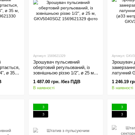
Артикул: 1569621329
Артикул: GKV
й
Зрошувач пульсивний
Зрошувач д
ртається,
обертовий регульований, із
замерзання
4", ø 35
зовнішньою різзю 1/2", ø 25 м,
латунний 
GKV5040SGZ
(ø33 метр
В
1 487.00 грн. /без ПДВ
1 246.19 г
В наявності
В наявності
3
3
3
3