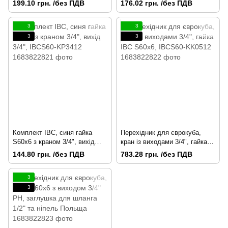
199.10 грн. /без ПДВ
176.02 грн. /без ПДВ
IBCS60-K3400
3
3
3
3
Комплект IBC, синя гайка
Перехідник для єврокуба,
S60x6 з краном 3/4", вихід
кран із виходами 3/4", гайка
3/4", IBCS60-KP3412
IBC S60x6, IBCS60-KK0512
144.80 грн. /без ПДВ
783.28 грн. /без ПДВ
3
3