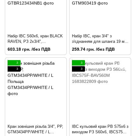
Набір IBC S60x6, кран BLACK
Набір IBC, кран 3/4" з
RAVEN, РЗ 2x3/4'',
з'єднанням для шланга 19 мм
NYLON/BRASS для шланга
PP 90°, гайка IBCS60x6 з
603.18 грн. /без ПДВ
259.74 грн. /без ПДВ
5/8", 1/2", ніпель, IBCS60-
PTFE стрічкою, для єврокуба
GTBR123434NB1
3
3
3
3
Кран зовнішня різьба 3/4", РР,
IBC кульовий кран РВ S75x6 з
GTM3434PP/WHITE / L
виходом РЗ S60x6, IBCS75F-