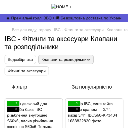
🔥 Преміальні грилі BBQ • 🚚 Безкоштовна доставка по Україні
Все для саду, городу
IBC - Фітинги та аксесуари
Клапани та
IBC - Фітинги та аксесуари Клапани
та розподільники
Водозбірники
Клапани та розподільники
Фітингі та аксесуари
Фільтр
За популярністю
3
3
3
3