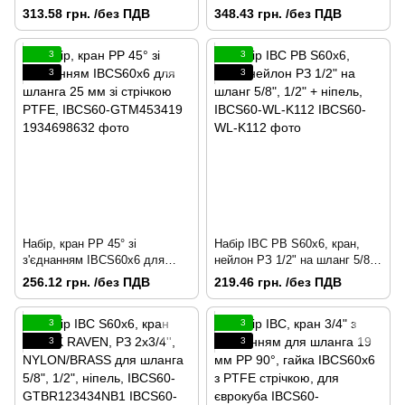
шланга13 мм PP 45°, гайка
шланг 5/8", 1/2" + ніпель,
313.58 грн. /без ПДВ
348.43 грн. /без ПДВ
IBCS60x6 з стрічкою PTFE
IBCS60-GTBR01234NN
3
3
3
3
Набір, кран PP 45° зі
Набір IBC РВ S60x6, кран,
з'єднанням IBCS60x6 для
нейлон РЗ 1/2" на шланг 5/8",
шланга 25 мм зі стрічкою
1/2" + ніпель, IBCS60-WL-
256.12 грн. /без ПДВ
219.46 грн. /без ПДВ
PTFE, IBCS60-GTM453419
K112
3
3
3
3