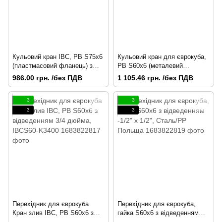
Кульовий кран IBC, РВ S75x6
Кульовий кран для єврокуба,
(пластмасовий фланець) з
РВ S60x6 (металевий
виходом РН S60x6, IBCS75F-
фланець) з виходом РН
986.00 грн. /без ПДВ
1 105.46 грн. /без ПДВ
BAVS60M-PC
S60x6, IBC, Польща
3
3
3
3
Перехідник для єврокуба
Перехідник для єврокуба,
Кран злив IBC, РВ S60x6 з
гайка S60x6 з відведенням
відведенням 3/4 дюйма,
-1/2" x 1/2", Сталь/РР Польща