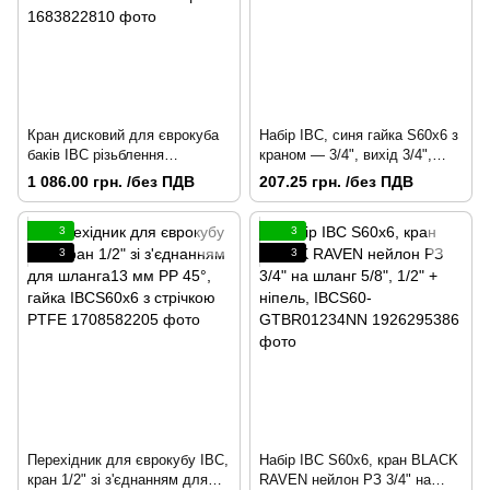
Кран дисковий для єврокуба
Набір IBC, синя гайка S60x6 з
баків IBC різьблення
краном — 3/4", вихід 3/4",
внутрішнє S60x6, вилив
IBCS60-KP3434
1 086.00 грн. /без ПДВ
207.25 грн. /без ПДВ
різьблення зовнішнє S60x6
Польща
3
3
3
3
Перехідник для єврокубу IBC,
Набір IBC S60x6, кран BLACK
кран 1/2" зі з'єднанням для
RAVEN нейлон РЗ 3/4" на