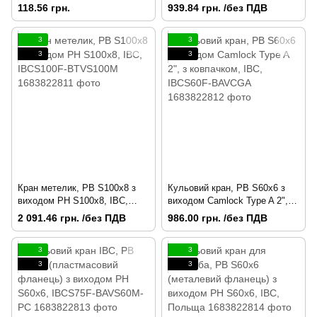
Польща
BAVS60M
118.56 грн.
939.84 грн. /без ПДВ
3
3
3
3
Кран метелик, РВ S100x8 з
Кульовий кран, РВ S60x6 з
виходом РН S100x8, IBC,
виходом Camlock Type A 2", з
IBCS100F-BTVS100M
ковпачком, IBC, IBCS60F-
2 091.46 грн. /без ПДВ
986.00 грн. /без ПДВ
BAVCGA
3
3
3
3