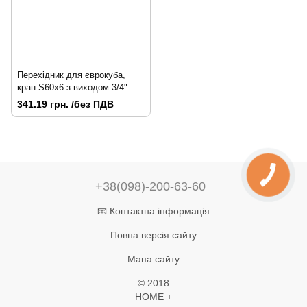
Перехідник для єврокуба,
кран S60x6 з виходом 3/4"
РН, заглушка для шланга 1/2"
341.19 грн. /без ПДВ
та ніпель Польща
+38(098)-200-63-60
📧 Контактна інформація
Повна версія сайту
Мапа сайту
© 2018
HOME +