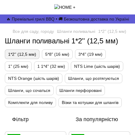
🔥 Преміальні грилі BBQ • 🚚 Безкоштовна доставка по Україні
Все для саду, городу
Шланги поливальні
1*2'' (12,5 мм)
Шланги поливальні 1*2'' (12,5 мм)
1*2'' (12,5 мм)
5*8" (16 мм)
3*4" (19 мм)
1" (25 мм)
1 1*4" (32 мм)
NTS Lime (шість шарів)
NTS Orange (шість шарів)
Шланги, що розтягуються
Шланги, що сочаться
Шланги перфоровані
Комплекти для поливу
Візки та котушки для шлангів
Фільтр
За популярністю