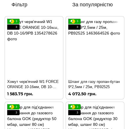
Фільтр
За популярністю
3
3
3
3
Хомут черв'ячний W1 FORCE
Шланг для газу пропан-бутан
ORANGE 10-16мм, DB 10-
9*2,5мм / 25м, PB92525
16/9PB
1 583.75 грн.
4 072.50 грн.
3
3
3
3