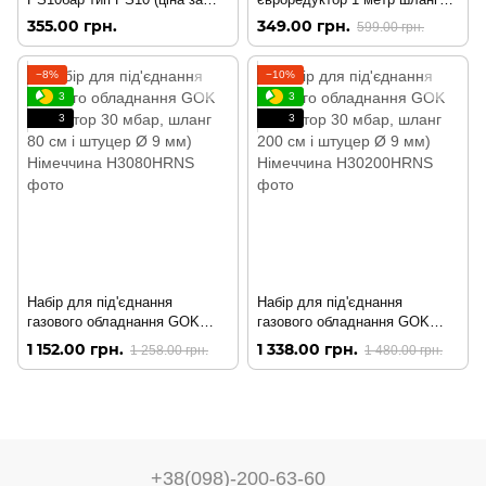
метр) Німеччина
хомути Пропан-Бутан Польща
355.00 грн.
349.00 грн.
599.00 грн.
−8%
−10%
3
3
3
3
Набір для під'єднання
Набір для під'єднання
газового обладнання GOK
газового обладнання GOK
(редуктор 30 мбар, шланг 80
(редуктор 30 мбар, шланг 200
1 152.00 грн.
1 338.00 грн.
1 258.00 грн.
1 480.00 грн.
см і штуцер Ø 9 мм)
см і штуцер Ø 9 мм)
Німеччина
Німеччина
+38(098)-200-63-60