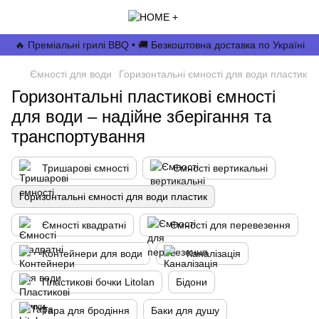
🔥 Преміальні грилі BBQ • 🚚 Безкоштовна доставка по Україні
Ємності для води
Горизонтальні ємності для води пластик
Горизонтальні пластикові ємності
для води – надійне зберігання та
транспортування
Тришарові ємності
Ємності вертикальні
Горизонтальні ємності для води пластик
Ємності квадратні
Ємності для перевезення
Контейнери для води
Каналізація
Пластикові бочки Litolan
Бідони
Тара для бродіння
Баки для душу