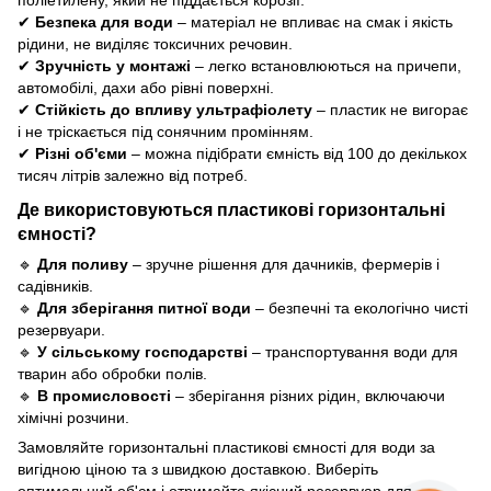
поліетилену, який не піддається корозії.
✔
Безпека для води
– матеріал не впливає на смак і якість
рідини, не виділяє токсичних речовин.
✔
Зручність у монтажі
– легко встановлюються на причепи,
автомобілі, дахи або рівні поверхні.
✔
Стійкість до впливу ультрафіолету
– пластик не вигорає
і не тріскається під сонячним промінням.
✔
Різні об'єми
– можна підібрати ємність від 100 до декількох
тисяч літрів залежно від потреб.
Де використовуються пластикові горизонтальні
ємності?
🔹
Для поливу
– зручне рішення для дачників, фермерів і
садівників.
🔹
Для зберігання питної води
– безпечні та екологічно чисті
резервуари.
🔹
У сільському господарстві
– транспортування води для
тварин або обробки полів.
🔹
В промисловості
– зберігання різних рідин, включаючи
хімічні розчини.
Замовляйте горизонтальні пластикові ємності для води за
вигідною ціною та з швидкою доставкою. Виберіть