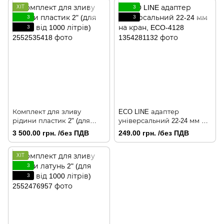
ХІТ
3
3
3
3
Комплект для зливу
ECO LINE адаптер
рідини пластик 2" (для
універсальний 22-24 мм на
бочок від 1000 літрів)
кран, ECO-4128
3 500.00 грн. /без ПДВ
249.00 грн. /без ПДВ
ХІТ
3
3