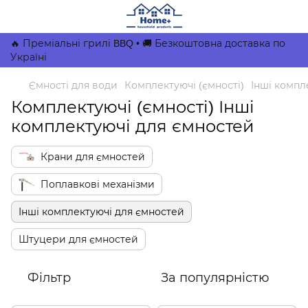
🔥 Преміальні грилі BBQ • 🚚 Безкоштовна доставка по
Україні
Ємності для води
Комплектуючі (ємності)
Інші компл
Комплектуючі (ємності) Інші
комплектуючі для ємностей
Крани для ємностей
Поплавкові механізми
Інші комплектуючі для ємностей
Штуцери для ємностей
Фільтр
За популярністю