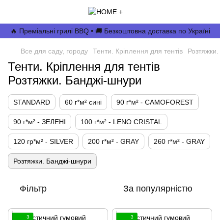
🔥 Преміальні грилі BBQ • 🚚 Безкоштовна доставка по Україні
Все для саду, городу
Тенти. Кріплення для тентів
Розтяжки.
Тенти. Кріплення для тентів
Розтяжки. Банджі-шнури
STANDARD
60 г*м² сині
90 г*м² - CAMOFOREST
90 г*м² - ЗЕЛЕНІ
100 г*м² - LENO CRISTAL
120 гр*м² - SILVER
200 г*м² - GRAY
260 г*м² - GRAY
Розтяжки. Банджі-шнури
Фільтр
За популярністю
3
3