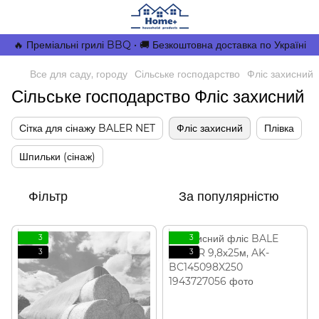
🔥 Преміальні грилі BBQ • 🚚 Безкоштовна доставка по Україні
Все для саду, городу
Сільське господарство
Фліс захисний
Сільське господарство Фліс захисний
Сітка для сінажу BALER NET
Фліс захисний
Плівка
Шпильки (сінаж)
Фільтр
За популярністю
3
3
3
3