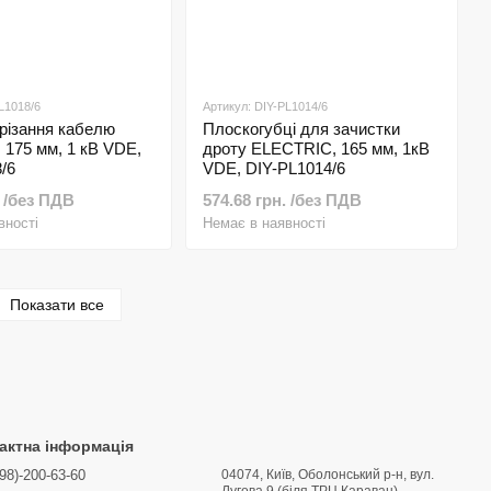
L1018/6
Артикул: DIY-PL1014/6
різання кабелю
Плоскогубці для зачистки
175 мм, 1 кВ VDE,
дроту ELECTRIC, 165 мм, 1кВ
/6
VDE, DIY-PL1014/6
. /без ПДВ
574.68 грн. /без ПДВ
вності
Немає в наявності
Показати все
актна інформація
98)-200-63-60
04074, Київ, Оболонський р-н, вул.