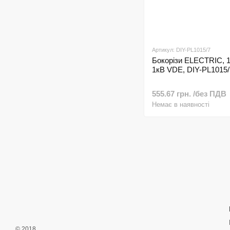
Артикул: DIY-PL1015/7
Бокорізи ELECTRIC, 1
1кВ VDE, DIY-PL1015/
555.67 грн. /без ПДВ
Немає в наявності
© 2018