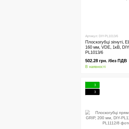
Артикул: DIY-PL1013/6
Плоскогубці зігнуті, 
160 мм, VDE, 1кВ, DIY
PL1013/6
502.28 грн. /без ПДВ
В наявності
3
3