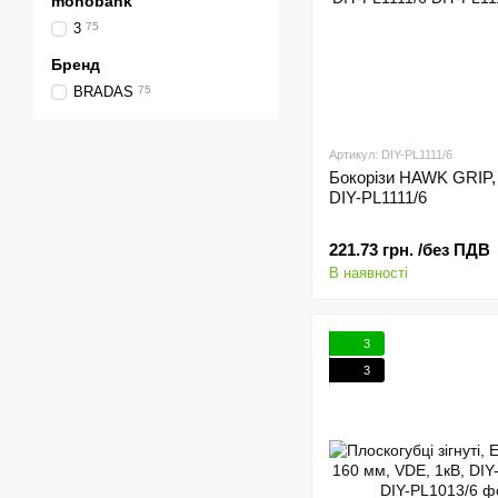
monobank
3
75
Бренд
BRADAS
75
Артикул: DIY-PL1111/6
Бокорізи HAWK GRIP, 
DIY-PL1111/6
221.73 грн. /без ПДВ
В наявності
3
3