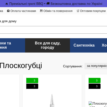
🔥 Преміальні грилі BBQ • 🚚 Безкоштовна доставка по Україні
вка
🏦 Оплата частинами
🔙 Обмін та повернення
🛒 Оптовим покупцям
в для дому
они та
Все для саду,
Сантехніка
Хо
ння
городу
Плоскогубці
за популярні
Сортування:
3
3
3
3