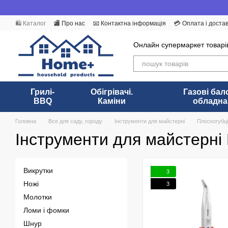
Перейти до основного контенту
🛍️ Каталог
🏬 Про нас
📧 Контактна інформація
💳 Оплата і доста
Бренди
Угода користувача
ПУБЛІЧНИЙ ДОГОВІР (ОФЕРТА)
Онлайн супермаркет товарі
Грилі-
Обігрівачі.
Газові бал
BBQ
Каміни
обладна
Головна
Все для саду, городу
Інструменти для майстерні
Плоскогубці
Інструменти для майстерні 
Викрутки
3
Ножі
3
Молотки
Ломи і фомки
Шнур