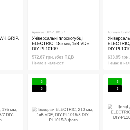
Артикул: DIY-PL1010/7
Артикул: DIY-P
AWK GRIP,
Універсальні плоскогубці
Універсаль
ELECTRIC, 185 мм, 1кВ VDE,
ELECTRIC,
DIY-PL1010/7
DIY-PL1010
572.87 грн. /без ПДВ
633.95 грн
Немає в наявності
Немає в ная
3
3
3
3