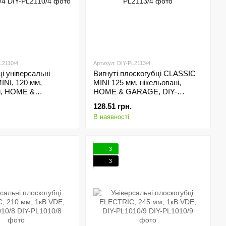
L2110/4
Артикул: DIY-PL2113/4
і універсальні
Вигнуті плоскогубці CLASSIC
NI, 120 мм,
MINI 125 мм, нікельовані,
і, HOME &
HOME & GARAGE, DIY-
IY-PL2110/4
PL2113/4
128.51 грн.
В наявності
3
3