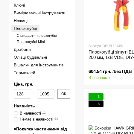
Ключі
Вимірювальні інструменти
Ножиці
Плоскогубці
Стандартні плоскогубці
Плоскогубці Mini
Артикул: DIY-PL1013/8
Драбини
Плоскогубці зігнуті 
Олівці будівельні
200 мм, 1кВ VDE, DIY
Вішалки для інструментів
604.54 грн. /без ПДВ
Термоклей
В наявності
Ціна, грн.
Від Ціна, грн.
До Ціна, грн.
ОК
3
3
Наявність
В наявності
12
Немає в наявності
63
«Покупка частинами» від