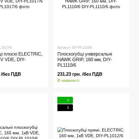
L1017/6
Артикул: DIY-PL1110/6
і плоскі ELECTRIC,
Плоскогубці універсальні
V VDE, DIY-
HAWK GRIP, 160 мм, DIY-
PL1110/6
. /без ПДВ
231.23 грн. /без ПДВ
В наявності
3
3