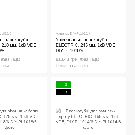
L1010/8
Артикул: DIY-PL1010/9
ні плоскогубці
Універсальні плоскогубці
 210 мм, 1кВ VDE,
ELECTRIC, 245 мм, 1кВ VDE,
/8
DIY-PL1010/9
. /без ПДВ
910.43 грн. /без ПДВ
вності
Немає в наявності
3
3