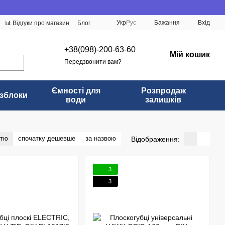
Укр
Рус
Бажання
Вхід
📊 Відгуки про магазин
Блог
+38(098)-200-63-60
Мій кошик
Передзвонити вам?
Ємності для
Розпродаж
зблоки
води
залишків
стю
спочатку дешевше
за назвою
Відображення:
3
3