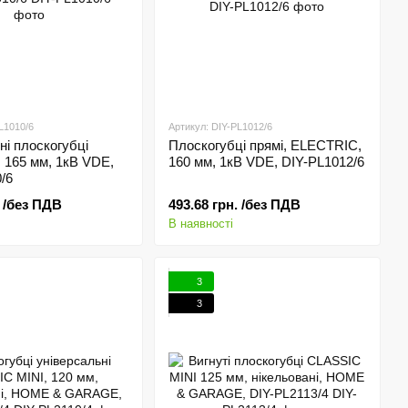
L1010/6
Артикул: DIY-PL1012/6
ні плоскогубці
Плоскогубці прямі, ELECTRIC,
 165 мм, 1кВ VDE,
160 мм, 1кВ VDE, DIY-PL1012/6
/6
. /без ПДВ
493.68 грн. /без ПДВ
В наявності
3
3