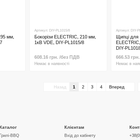
Артикул: DIY-PL1015/8
Артикул: DIY-P
95 мм,
Бокорізи ELECTRIC, 210 мм,
Щипці для 
7
1кВ VDE, DIY-PL1015/8
ELECTRIC, 
DIY-PL1018
608.16 грн. /без ПДВ
666.53 грн
Немає в наявності
Немає в ная
Назад
1
2
3
4
Вперед
Каталог
Клієнтам
Конт
Грилі-BBQ
Вхід до кабінету
+38(0