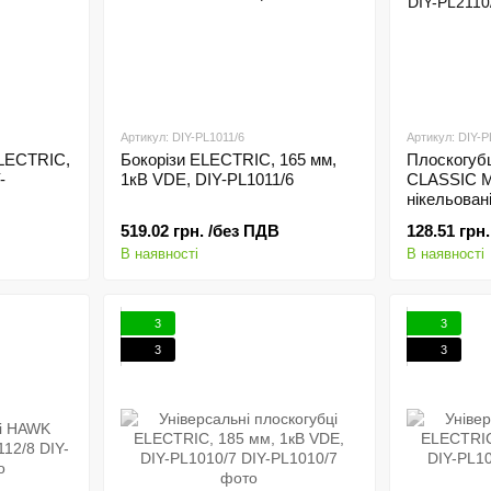
Артикул: DIY-PL1011/6
Артикул: DIY-P
ELECTRIC,
Бокорізи ELECTRIC, 165 мм,
Плоскогубц
-
1кВ VDE, DIY-PL1011/6
CLASSIC MI
нікельован
GARAGE, D
519.02 грн. /без ПДВ
128.51 грн.
В наявності
В наявності
3
3
3
3