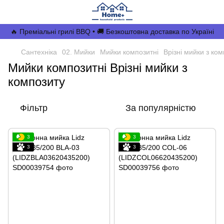
🔥 Преміальні грилі BBQ • 🚚 Безкоштовна доставка по Україні
Сантехніка
02. Мийки
Мийки композитні
Врізні мийки з ко
Мийки композитні Врізні мийки з
композиту
Фільтр
За популярністю
3
3
3
3