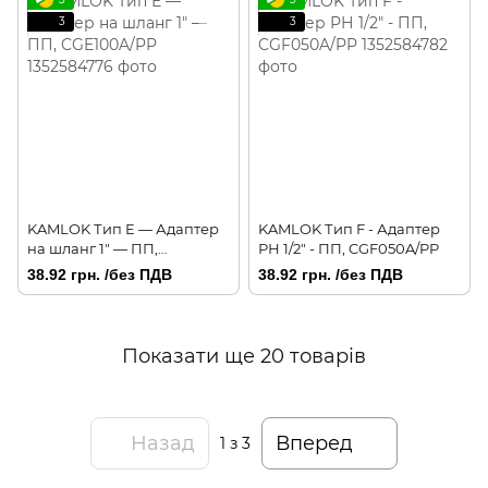
3
3
KAMLOK Тип E — Адаптер
KAMLOK Тип F - Адаптер
на шланг 1" — ПП,
РН 1/2" - ПП, CGF050A/PP
CGE100A/PP
38.92 грн. /без ПДВ
38.92 грн. /без ПДВ
Показати ще 20 товарів
Назад
Вперед
1
з 3