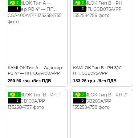
3
3
3
3
KAMLOK Тип A — Адаптер
KAMLOK Тип B - РН 3/4"-
РВ 4" — ПП, CGA400A/PP
ПП, CGB075A/PP
290.96 грн. /без ПДВ
183.26 грн. /без ПДВ
3
3
3
3