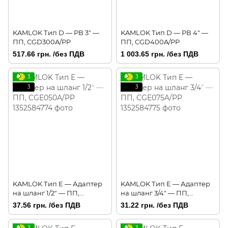
KAMLOK Тип D — РВ 3" —
KAMLOK Тип D — РВ 4" —
ПП, CGD300A/PP
ПП, CGD400A/PP
517.66 грн. /без ПДВ
1 003.65 грн. /без ПДВ
3
3
3
3
KAMLOK Тип E — Адаптер
KAMLOK Тип E — Адаптер
на шланг 1/2" — ПП,
на шланг 3/4" — ПП,
CGE050A/PP
CGE075A/PP
37.56 грн. /без ПДВ
31.22 грн. /без ПДВ
3
3