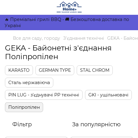
🔥 Преміальні грилі BBQ • 🚚 Безкоштовна доставка по
Україні
Все для саду, городу
З'єднання технічні
GEKA - Байон
GEKA - Байонетні з'єднання
Поліпропілен
KARASTO
GERMAN TYPE
STAL CHROM
Сталь нержавіюча
PIN LUG - з'єднувачі РР технічні
GKI - ущільнювачі
Поліпропілен
Фільтр
За популярністю