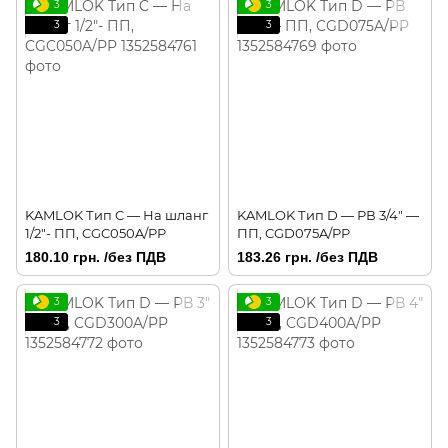
3
3
3
3
KAMLOK Тип C — На шланг
KAMLOK Тип D — РВ 3/4" —
1/2"- ПП, CGC050A/PP
ПП, CGD075A/PP
180.10 грн. /без ПДВ
183.26 грн. /без ПДВ
3
3
3
3