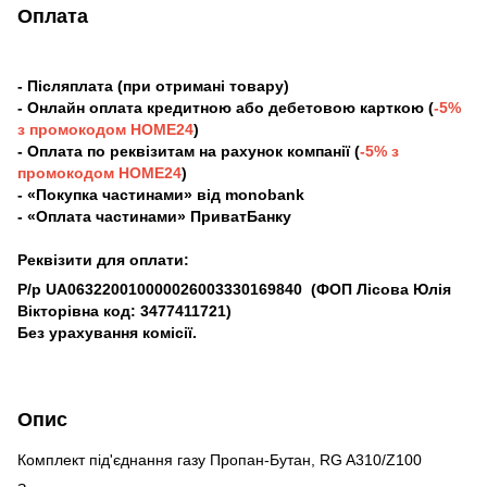
Оплата
- Післяплата (при отримані товару)
- Онлайн оплата кредитною або дебетовою карткою (
-5%
з промокодом HOME24
)
- Оплата по реквізитам на рахунок компанії (
-5% з
промокодом HOME24
)
- «Покупка частинами» від monobank
- «Оплата частинами» ПриватБанку
Реквізити для оплати:
Р/р UA063220010000026003330169840
(ФОП Лісова Юлія
Вікторівна код: 3477411721)
Без урахування комісії.
Опис
Комплект під'єднання газу Пропан-Бутан, RG A310/Z100