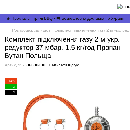
🔥 Преміальні грилі BBQ • 🚚 Безкоштовна доставка по Україні
Розпродаж залишків
Комплект підключення газу 2 м укр. ре
Комплект підключення газу 2 м укр.
редуктор 37 мбар, 1,5 кг/год Пропан-
Бутан Польща
Артикул:
2306690400
Написати відгук
−14%
3
3