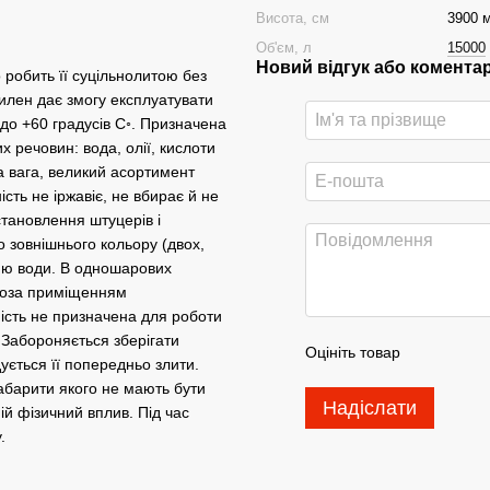
Висота, см
3900 
Об'єм, л
15000
Новий відгук або комента
робить її суцільнолитою без
илен дає змогу експлуатувати
0 до +60 градусів С◦. Призначена
 речовин: вода, олії, кислоти
 вага, великий асортимент
ість не іржавіє, не вбирає й не
становлення штуцерів і
о зовнішнього кольору (двох,
нню води. В одношарових
 Поза приміщенням
ність не призначена для роботи
. Забороняється зберігати
Оцініть товар
ується її попередньо злити.
габарити якого не мають бути
Надіслати
ій фізичний вплив. Під час
.