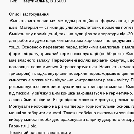
Тип: вертикальна, В 15000
Опис і застосування
Ємність виготовляється методом ротаційного формування, що 
швів. Матеріал — стійкий до ультрафіолетових променів поліет
Ємність як у приміщенні, так і на вулиці за температури від -2
для роботи з дуже широким спектром харчових і непродуктивних
тощо. Основною перевагою перед всілякими аналогами є мала
форм і літражу, тривалий термін експлуатації (до 50 років). Ємн
має власного запаху. Передбачені всілякі варіанти комутації, в
поплавців, легко миється й транспортуються. Наявність темног
тришарові) і гладка внутрішня поверхня перешкоджають цвіті
ємностях є можливість візуально контролювати рівень вмісту.
рекомендується використовувати дві та тришарові ємності. Єм
під тиском, у зв'язку з цим кришка закривається не герметично
легкозаймисті рідини. Якщо рідина може замерзнути, рекоменд
Монтувати необхідно на рівній твердій горизонтальній основі, 
менші за габарити ємності. Також необхідно виключити зовнішн
вибору ємності необхідно враховувати ширину дверного отвору
Гарантія 1 рік.
Технічний паспорт
завантажити
.