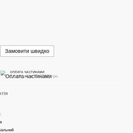
Замовити швидко
ОПЛАТА ЧАСТИНАМИ
3 платежі по 35 198.00 грн.
нтія
с
а
кальний