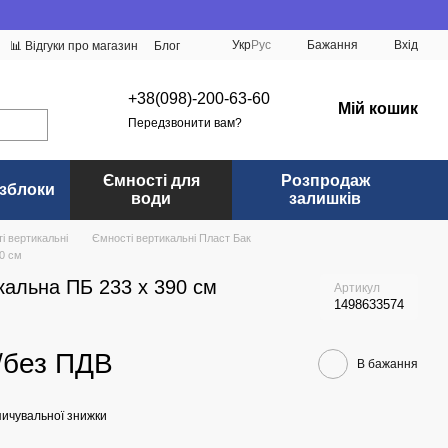
Укр
Рус
Бажання
Вхід
📊 Відгуки про магазин
Блог
+38(098)-200-63-60
Мій кошик
Передзвонити вам?
Ємності для
Розпродаж
зблоки
води
залишків
і вертикальні
Ємності вертикальні Пласт Бак
90 см
кальна ПБ 233 x 390 см
Артикул
1498633574
 /без ПДВ
В бажання
ичувальної знижки