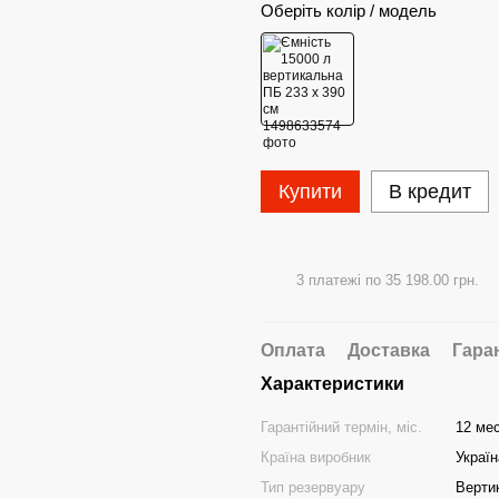
Оберіть колір / модель
Купити
В кредит
3 платежі по 35 198.00 грн.
Оплата
Доставка
Гара
Характеристики
Гарантійний термін, міс.
12 ме
Країна виробник
Україн
Тип резервуару
Верти