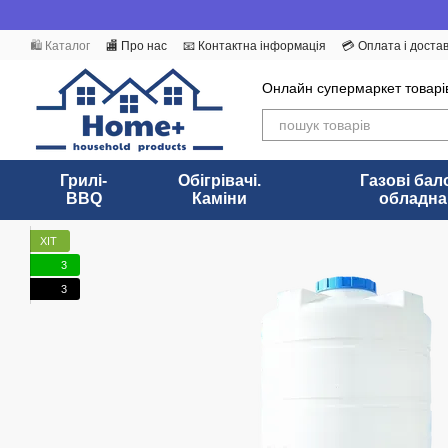
Перейти до основного контенту
🛍️ Каталог
🏬 Про нас
📧 Контактна інформація
💳 Оплата і доста
Бренди
Угода користувача
ПУБЛІЧНИЙ ДОГОВІР (ОФЕРТА)
Онлайн супермаркет товарі
Грилі-
Обігрівачі.
Газові бал
BBQ
Каміни
обладна
ХІТ
3
3