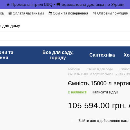
🔥 Преміальні грилі BBQ • 🚚 Безкоштовна доставка по Україні
вка
🏦 Оплата частинами
🔙 Обмін та повернення
🛒 Оптовим покупцям
в для дому
они та
Все для саду,
Сантехніка
Хо
ння
городу
Головна
Ємності для води
Ємност
Ємність 15000 л вертикальна ПБ 233 x 3
Ємність 15000 л верти
В наявності
Написати відгук
105 594.00 грн.
Ввійти
для відображення накоп
%