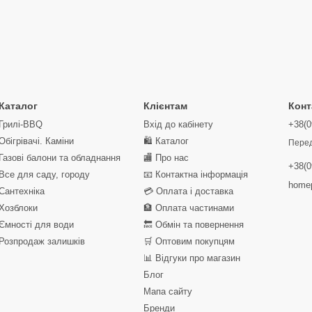
Каталог
Клієнтам
Конт
Грилі-BBQ
Вхід до кабінету
+38(0
Обігрівачі. Каміни
🛍️ Каталог
Перед
Газові балони та обладнання
🏬 Про нас
+38(0
Все для саду, городу
📧 Контактна інформація
homep
Сантехніка
💳 Оплата і доставка
Хозблоки
🏦 Оплата частинами
Ємності для води
🔙 Обмін та повернення
Розпродаж залишків
🛒 Оптовим покупцям
📊 Відгуки про магазин
Блог
Мапа сайту
Бренди