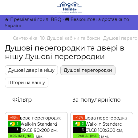
🔥 Преміальні грилі BBQ • 🚚 Безкоштовна доставка по
Україні
Сантехніка
10. Душові кабіни та бокси
Душові перегор
Душові перегородки та двері в
нішу Душові перегородки
Душові двері в нішу
Душові перегородки
Штори на ванну
Фільтр
За популярністю
−18%
−15%
3
3
3
3
КРАЩА ЦІНА
КРАЩА ЦІНА