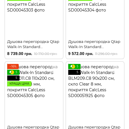
Душова перегородка Qtap
Душова перегородка Qtap
Walk-In Standard
Walk-In Standard
CRM209.C8 90х200 см, скло
CRM201.C8 100х200 см, скло
8 739.00 грн.
9 572.00 грн.
10 710.00 грн.
11 296.00 грн.
Clear 8 мм, покриття
Clear 8 мм, покриття
CalcLess
CalcLess
−16%
5
5
5
5
КРАЩА ЦІНА
Душова перегородка Qtap
Душова перегородка Qtap