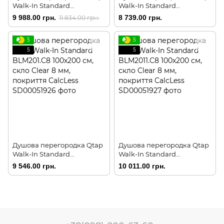
Walk-In Standard
Walk-In Standard
CRM2011.C8 110х200 см,
BLM209.C8 90х200 см, скло
9 988.00 грн.
8 739.00 грн.
11 834.00 грн.
скло Clear 8 мм, покриття
Clear 8 мм, покриття
CalcLess
CalcLess
5
5
5
5
Душова перегородка Qtap
Душова перегородка Qtap
Walk-In Standard
Walk-In Standard
BLM201.C8 100х200 см, скло
BLM2011.C8 100х200 см,
9 546.00 грн.
10 011.00 грн.
Clear 8 мм, покриття
скло Clear 8 мм, покриття
CalcLess
CalcLess