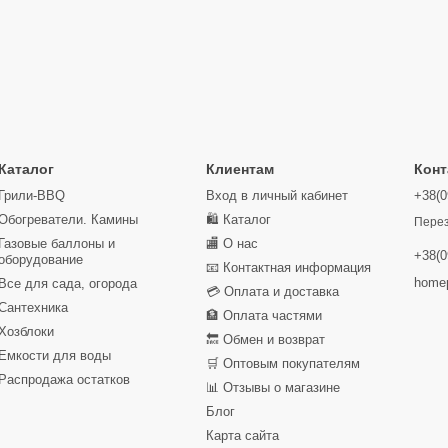
Каталог
Клиентам
Конт
Грили-BBQ
Вход в личный кабинет
+38(0
Обогреватели. Камины
🛍️ Каталог
Перез
Газовые баллоны и
🏬 О нас
+38(0
оборудование
📧 Контактная информация
homep
Все для сада, огорода
💳 Оплата и доставка
Сантехника
🏦 Оплата частями
Хозблоки
🔙 Обмен и возврат
Емкости для воды
🛒 Оптовым покупателям
Распродажа остатков
📊 Отзывы о магазине
Блог
Карта сайта