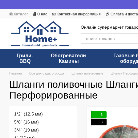
Перейти к основному контенту
🛍️ Каталог
🏬 О нас
📧 Контактная информация
💳 Оплата и доста
Бренды
Пользовательское соглашение
ДОГОВОР (ОФЕРТА)
Онлайн супермаркет товар
Грили-
Обогреватели.
Газовые 
BBQ
Камины
обору
Главная
Все для сада, огорода
Шланги поливочные
Шланги Перфори
Шланги поливочные Шланг
Перфорированные
1*2'' (12,5 мм)
3
5*8" (16 мм)
3
3*4" (19 мм)