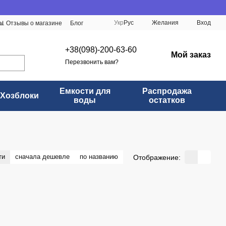
Укр
Рус
Желания
Вход
📊 Отзывы о магазине
Блог
+38(098)-200-63-60
Мой заказ
Перезвонить вам?
Емкости для
Распродажа
Хозблоки
воды
остатков
ти
сначала дешевле
по названию
Отображение: