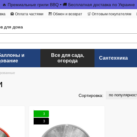
🔥 Премиальные грили BBQ • 🚚 Бесплатная доставка по Украине
вка
🏦 Оплата частями
🔙 Обмен и возврат
🛒 Оптовым покупателям
ов для дома
баллоны и
Все для сада,
Сантехника
дование
огорода
рованные
и
по популярнос
Сортировка:
3
3