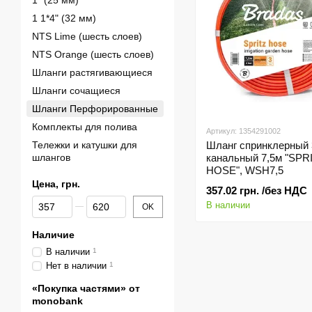
1" (25 мм)
1 1*4" (32 мм)
NTS Lime (шесть слоев)
NTS Orange (шесть слоев)
Шланги растягивающиеся
Шланги сочащиеся
Шланги Перфорированные
Комплекты для полива
Артикул: 1354291002
Тележки и катушки для
Шланг спринклерный 
шлангов
канальный 7,5м "SPR
HOSE", WSH7,5
Цена, грн.
357.02 грн. /без НДС
От Цена, грн.
До Цена, грн.
В наличии
OK
Наличие
В наличии
1
Нет в наличии
1
«Покупка частями» от
monobank