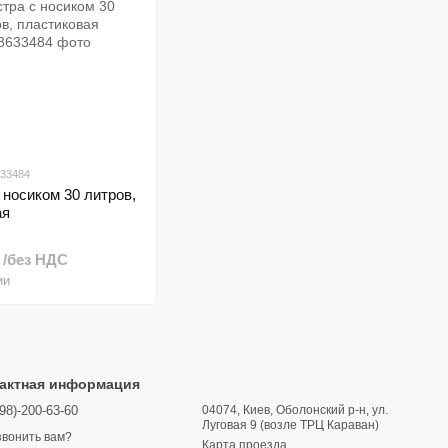
633484
 носиком 30 литров,
ая
. /без НДС
ии
актная информация
98)-200-63-60
04074, Киев, Оболонский р-н, ул.
Луговая 9 (возле ТРЦ Караван)
вонить вам?
Карта проезда