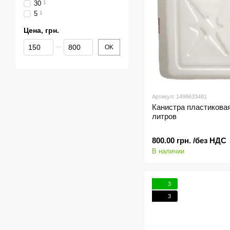
30
1
5
1
Цена, грн.
От Цена, грн.
До Цена, грн.
OK
Артикул: 1498633481
Канистра пластикова
литров
800.00 грн. /без НДС
В наличии
3
3