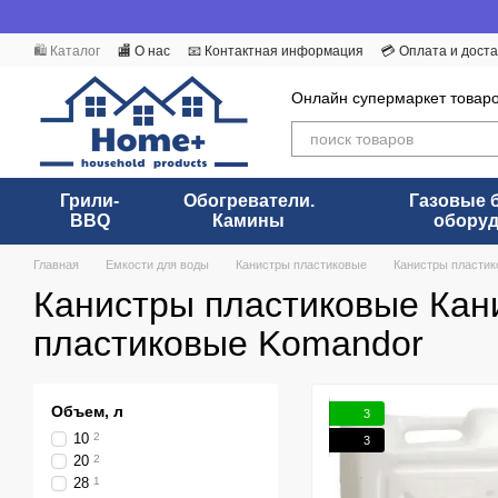
Перейти к основному контенту
🛍️ Каталог
🏬 О нас
📧 Контактная информация
💳 Оплата и доста
Бренды
Пользовательское соглашение
ДОГОВОР (ОФЕРТА)
Онлайн супермаркет товар
Грили-
Обогреватели.
Газовые 
BBQ
Камины
обору
Главная
Емкости для воды
Канистры пластиковые
Канистры пласти
Канистры пластиковые Кан
пластиковые Komandor
Объем, л
3
10
2
3
20
2
28
1