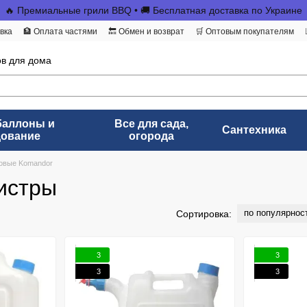
🔥 Премиальные грили BBQ • 🚚 Бесплатная доставка по Украине
вка
🏦 Оплата частями
🔙 Обмен и возврат
🛒 Оптовым покупателям
ов для дома
баллоны и
Все для сада,
Сантехника
дование
огорода
ковые Komandor
истры
по популярнос
Сортировка:
3
3
3
3