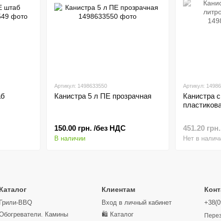
Артикул: 1498633550
Артикул: 1498
аб
Канистра 5 л ПЕ прозрачная
Канистра с
пластиков
150.00 грн. /без НДС
451.20 грн
В наличии
Нет в налич
Каталог
Клиентам
Конт
Грили-BBQ
Вход в личный кабинет
+38(0
Обогреватели. Камины
🛍️ Каталог
Перез