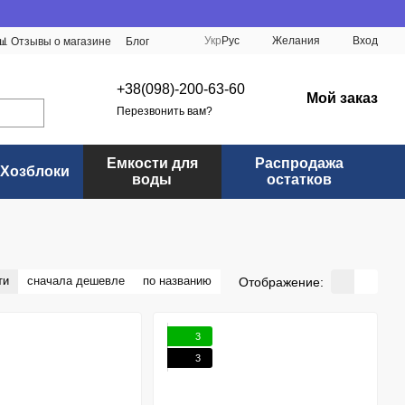
Укр
Рус
Желания
Вход
📊 Отзывы о магазине
Блог
+38(098)-200-63-60
Мой заказ
Перезвонить вам?
Емкости для
Распродажа
Хозблоки
воды
остатков
ти
сначала дешевле
по названию
Отображение:
3
3