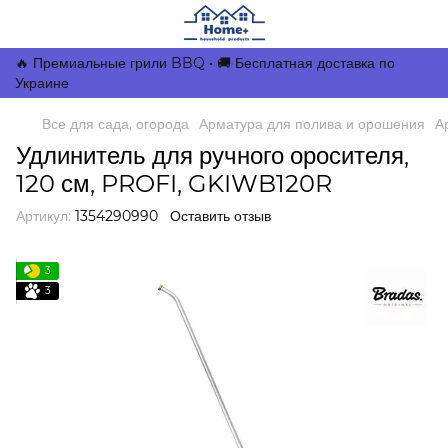
🔥 Премиальные грили BBQ • 🚚 Бесплатная доставка по
Украине
Все для сада, огорода
Арматура для полива и орошения
А
Удлинитель для ручного оросителя,
120 см, PROFI, GKIWB120R
Артикул:
1354290990
Оставить отзыв
3
3