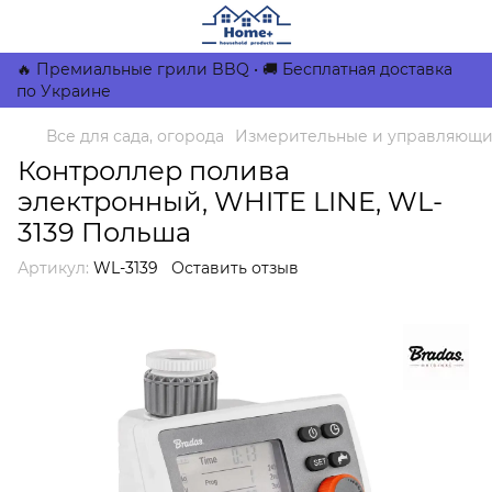
🔥 Премиальные грили BBQ • 🚚 Бесплатная доставка
по Украине
Все для сада, огорода
Измерительные и управляющи
Контроллер полива
электронный, WHITE LINE, WL-
3139 Польша
Артикул:
WL-3139
Оставить отзыв