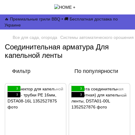
🔥 Премиальные грили BBQ • 🚚 Бесплатная доставка по
Украине
Все для сада, огорода
Системы автоматического орошения 
Соединительная арматура Для
капельной ленты
Фильтр
По популярности
3
3
3
3