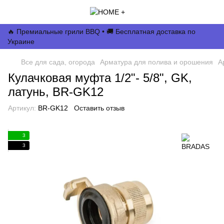
🔥 Премиальные грили BBQ • 🚚 Бесплатная доставка по
Украине
Все для сада, огорода
Арматура для полива и орошения
А
Кулачковая муфта 1/2"- 5/8", GK,
латунь, BR-GK12
Артикул:
BR-GK12
Оставить отзыв
3
3