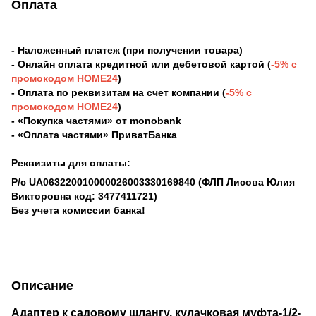
Оплата
- Наложенный платеж (при получении товара)
- Онлайн оплата кредитной или дебетовой картой (
-5% с
промокодом HOME24
)
- Оплата по реквизитам на счет компании (
-5% с
промокодом HOME24
)
- «Покупка частями» от monobank
- «Оплата частями» ПриватБанка
Реквизиты для оплаты:
Р/с UA063220010000026003330169840
(ФЛП Лисова Юлия
Викторовна код: 3477411721)
Без учета комиссии банка!
Описание
Адаптер к садовому шлангу, кулачковая муфта-1/2-