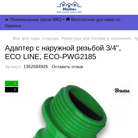
🔥 Премиальные грили BBQ • 🚚 Бесплатная доставка по
Украине
Все для сада, огорода
Арматура для полива и орошения
А
Адаптер с наружной резьбой 3/4",
ECO LINE, ECO-PWG2185
Артикул:
1352584925
Оставить отзыв
3
3