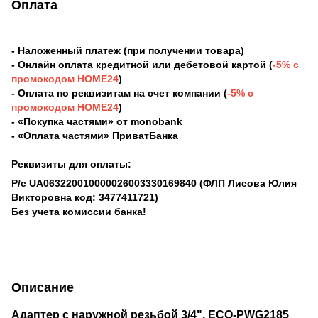
Оплата
- Наложенный платеж (при получении товара)
- Онлайн оплата кредитной или дебетовой картой (
-5% с
промокодом HOME24
)
- Оплата по реквизитам на счет компании (
-5% с
промокодом HOME24
)
- «Покупка частями» от monobank
- «Оплата частями» ПриватБанка
Реквизиты для оплаты:
Р/с UA063220010000026003330169840
(ФЛП Лисова Юлия
Викторовна код: 3477411721)
Без учета комиссии банка!
Описание
Адаптер с наружной резьбой 3/4", ECO-PWG2185